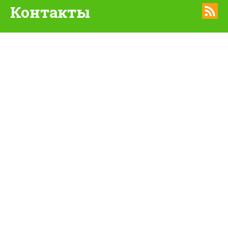
Контакты
smolyunnat@mail.ru
8(4812)31-01-28
8(4812)31-01-32
214020 Смоленская область г. Смоленск, ул. Шевченко, д.
75б
© Министерство образования и науки Смоленской области