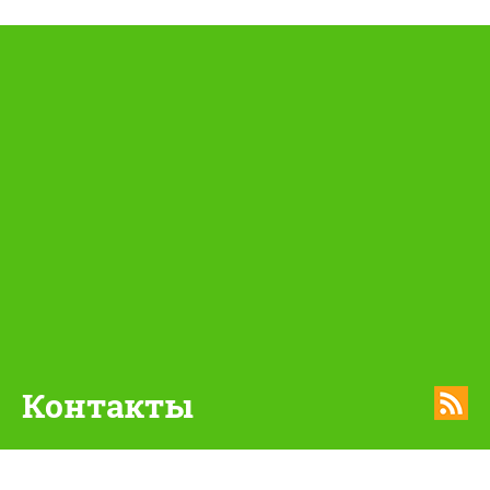
Контакты
smolyunnat@mail.ru
8(4812)31-01-28